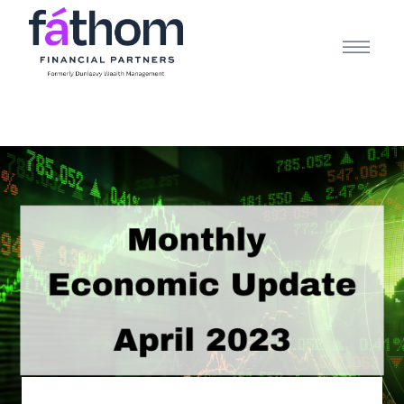
.navy { color: #1d2b3e; } .white { color: #FFFFFF; }